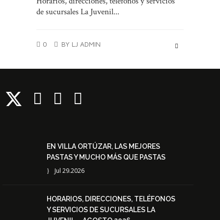
Horarios, direcciones, teléfonos y servicios
de sucursales La Juvenil...
0
BY LJ ADMIN
EN VILLA ORTÚZAR, LAS MEJORES
PASTAS Y MUCHO MÁS QUE PASTAS
Jul 29.2026
HORARIOS, DIRECCIONES, TELÉFONOS
Y SERVICIOS DE SUCURSALES LA