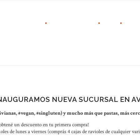
LOCALES
LO QUE HACEMOS
BLOG
NOSO
s nueva sucursal en Av. S. Ortiz y
NAUGURAMOS NUEVA SUCURSAL EN AV.
 livianas, #vegan, #singluten) y mucho más que pastas, más c
tené un descuento en tu primera compra!
es de lunes a viernes (comprás 4 cajas de ravioles de cualquier vari