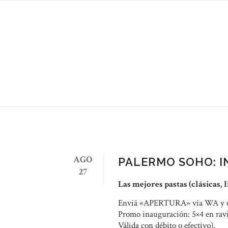
Palermo Soho: inauguramo
AGO
PALERMO SOHO: I
27
Las mejores pastas (clásicas,
Enviá «APERTURA» vía WA y ob
Promo inauguración: 5×4 en raviol
Válida con débito o efectivo).