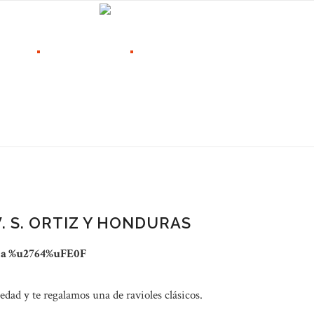
TROS
FRANQUICIAS
CONTACTO
 Honduras
 S. ORTIZ Y HONDURAS
erca %u2764%uFE0F
edad y te regalamos una de ravioles clásicos.