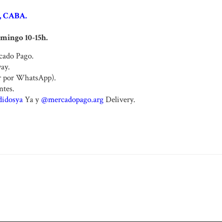
0, CABA
.
omingo 10-15h.
rcado Pago.
way.
r por WhatsApp).
ntes.
idosya
Ya y
@mercadopago.arg
Delivery.