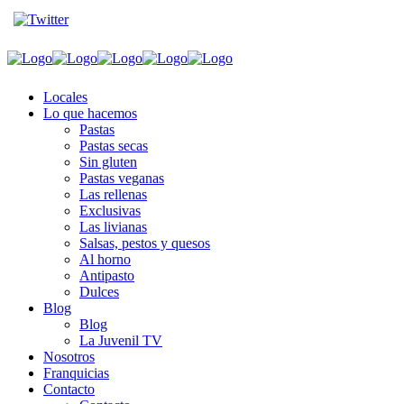
Locales
Lo que hacemos
Pastas
Pastas secas
Sin gluten
Pastas veganas
Las rellenas
Exclusivas
Las livianas
Salsas, pestos y quesos
Al horno
Antipasto
Dulces
Blog
Blog
La Juvenil TV
Nosotros
Franquicias
Contacto