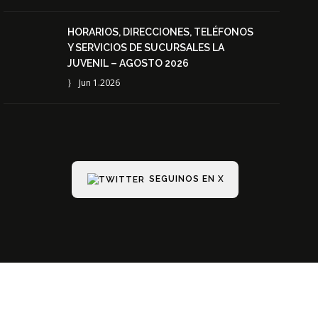
HORARIOS, DIRECCIONES, TELÉFONOS
Y SERVICIOS DE SUCURSALES LA
JUVENIL – AGOSTO 2026
Jun 1.2026
SEGUINOS EN X