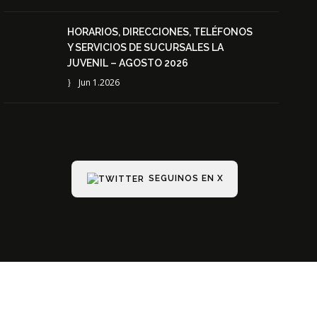
HORARIOS, DIRECCIONES, TELÉFONOS
Y SERVICIOS DE SUCURSALES LA
JUVENIL – AGOSTO 2026
Jun 1.2026
SEGUINOS EN X