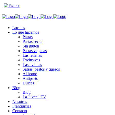
Locales
Lo que hacemos
Pastas
Pastas secas
Sin gluten
Pastas veganas
Las rellenas
Exclusivas
Las livianas
Salsas, pestos y quesos
Al horno
Antipasto
Dulces
Blog
Blog
La Juvenil TV
Nosotros
Franquicias
Contacto