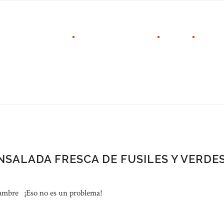
LOCALES
LO QUE HACEMOS
BLOG
NOSO
ENSALADA FRESCA DE FUSILES Y VERDE
 hambre ¡Eso no es un problema!