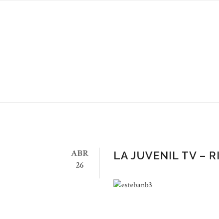
Author:Esteban B
ABR
LA JUVENIL TV – 
26