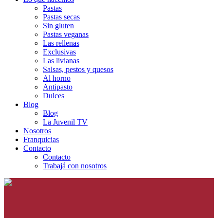
Pastas
Pastas secas
Sin gluten
Pastas veganas
Las rellenas
Exclusivas
Las livianas
Salsas, pestos y quesos
Al horno
Antipasto
Dulces
Blog
Blog
La Juvenil TV
Nosotros
Franquicias
Contacto
Contacto
Trabajá con nosotros