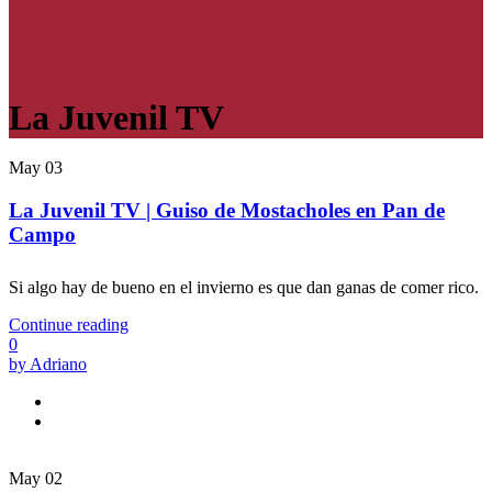
La Juvenil TV
May
03
La Juvenil TV | Guiso de Mostacholes en Pan de
Campo
Si algo hay de bueno en el invierno es que dan ganas de comer rico.
Continue reading
0
by Adriano
May
02